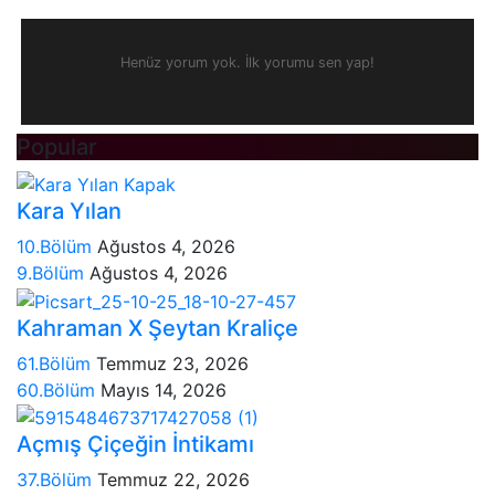
Henüz yorum yok. İlk yorumu sen yap!
Popular
Kara Yılan
10.Bölüm
Ağustos 4, 2026
9.Bölüm
Ağustos 4, 2026
Kahraman X Şeytan Kraliçe
61.Bölüm
Temmuz 23, 2026
60.Bölüm
Mayıs 14, 2026
Açmış Çiçeğin İntikamı
37.Bölüm
Temmuz 22, 2026