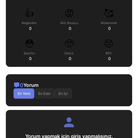
👍
😡
🥰
Beğendim
Sinir Bozucu
Mükemmel
0
0
0
😳
🥺
😔
Şaşırtıcı
Üzücü
Bitti
0
0
0
0
Yorum
En Yeni
En Eski
En İyi
Yorum yapmak için giriş yapmalısınız.