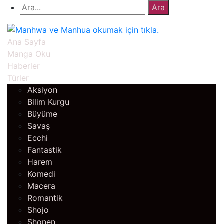
Ana Sayfa
Manga Oku
Haberler
Türler
Aksiyon
Bilim Kurgu
Büyüme
Savaş
Ecchi
Fantastik
Harem
Komedi
Macera
Romantik
Shojo
Shonen