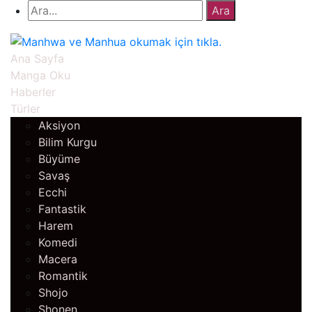
Ana Sayfa
Manga Oku
Haberler
Türler
Aksiyon
Bilim Kurgu
Büyüme
Savaş
Ecchi
Fantastik
Harem
Komedi
Macera
Romantik
Shojo
Shonen