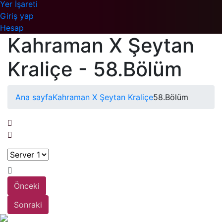
Yer İşareti
Giriş yap
Hesap
Kahraman X Şeytan
Kraliçe - 58.Bölüm
Ana sayfa
Kahraman X Şeytan Kraliçe
58.Bölüm
Önceki
Sonraki