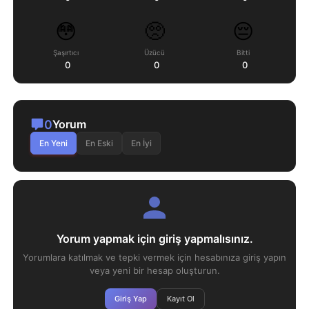
😳
🥺
😔
Şaşırtıcı
Üzücü
Bitti
0
0
0
0
Yorum
En Yeni
En Eski
En İyi
Yorum yapmak için giriş yapmalısınız.
Yorumlara katılmak ve tepki vermek için hesabınıza giriş yapın
veya yeni bir hesap oluşturun.
Giriş Yap
Kayıt Ol