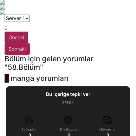
Önceki
Sonraki
Bölüm İçin gelen yorumlar
"58.Bölüm"
manga yorumları
Bu içeriğe tepki ver
0
tepki
👍
😡
🥰
Beğendim
Sinir Bozucu
Mükemmel
0
0
0