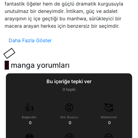
fantastik öğeler hem de güçlü dramatik kurgusuyla
unutulmaz bir deneyimdir. İntikam, güç ve adalet
arayışının iç içe geçtiği bu manhwa, sürükleyici bir
macera arayan herkes için benzersiz bir seçimdir.
Daha Fazla Göster
manga yorumları
Bu içeriğe tepki ver
0
tepki
👍
😡
🥰
Beğendim
Sinir Bozucu
Mükemmel
0
0
0
😳
🥺
😔