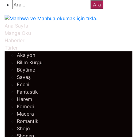
Ana Sayfa
Manga Oku
Haberler
Türler
Aksiyon
Bilim Kurgu
Büyüme
Savaş
Ecchi
Fantastik
Harem
Komedi
Macera
Romantik
Shojo
Shonen