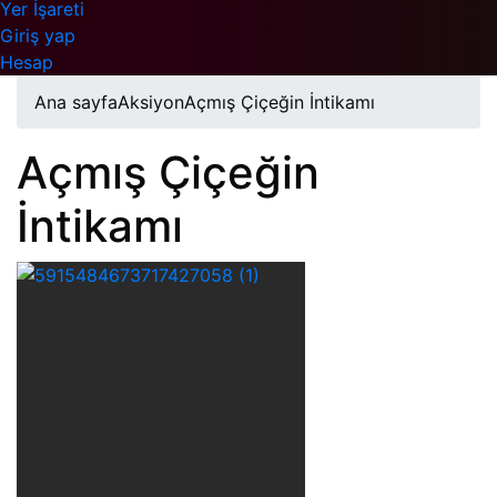
Yer İşareti
Giriş yap
Hesap
Ana sayfa
Aksiyon
Açmış Çiçeğin İntikamı
Açmış Çiçeğin
İntikamı