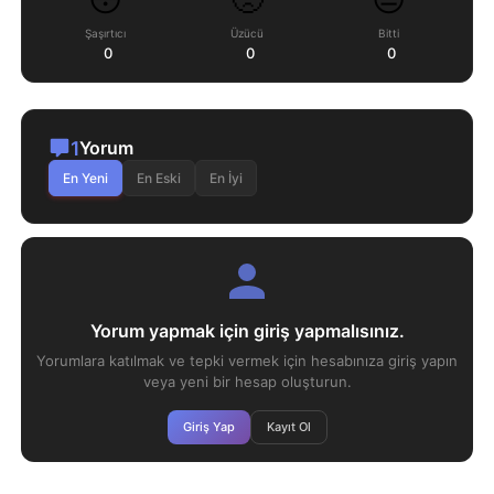
Şaşırtıcı
Üzücü
Bitti
0
0
0
1
Yorum
En Yeni
En Eski
En İyi
Yorum yapmak için giriş yapmalısınız.
Yorumlara katılmak ve tepki vermek için hesabınıza giriş yapın
veya yeni bir hesap oluşturun.
Giriş Yap
Kayıt Ol