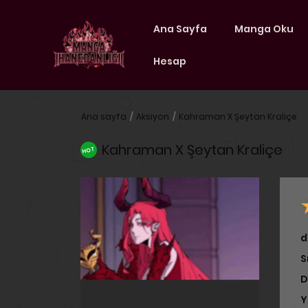
Ana Sayfa
Manga Oku
Hesap
Ana sayfa
Aksiyon
Kahraman X Şeytan Kraliçe
Kahraman X Şeytan Kraliçe
HOT
d
S
D
Y