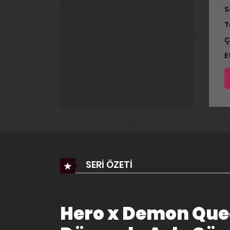
S
T
Ç
E
SERI ÖZETI
Hero x Demon Que