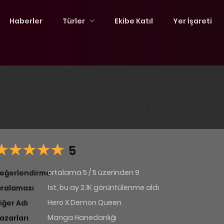
Haberler
Türler
Ekibe Katıl
Yer İşareti
5
ortalama
5
/
5
üzerinden
9
eğerlendirme
1st, bu ay 2.1K görüntülenme aldı
ıralaması
Hero X Demon Queen
iğer Adı
Manga Hanedanlığı
azarları