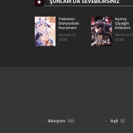
ŞUNLARI DA SEVEBILIRSINIZ
🔗
Buna Benzer Fantastik S
👉
Yabancı Dünyadaki Haremim
Yabancı
Açmış
Dünyadaki
Çiçeğin
Haremim
İntikamı
Haziran 12,
Temmuz 22
2026
2026
Aksiyon
Aşk
(10)
(1)