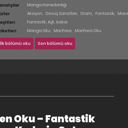
Manga Hanedanlığı
anatçılar
Aksiyon
,
Dövüş Sanatları
,
Dram
,
Fantastik
,
Mac
ürler
Fantastik, Aşk, İsekai
eşitleri
Manga Oku
,
Manhwa
,
Manhwa Oku
tiketleri
İlk bölümü oku
Son bölümü oku
en Oku – Fantastik