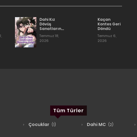
erileri Okumak İçin:
Dahi Kız
Kaçan
Dövüş
Kontes Geri
Sanatlarındaki
Döndü
Başarılarını
,
Temmuz 18,
Temmuz 6,
Gizliyor
2026
2026
Tüm Türler
Çocuklar
Dahi MC
(1)
(2)