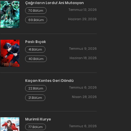
Çağrıların Lordu! Ani Mutasyon
Temmuz 13, 2026
70.Bölüm
Haziran 29, 2026
69.Bölüm
Paslı Bıçak
Temmuz 9, 2026
41.Bölüm
Haziran 18, 2026
40.Bölüm
Kaçan Kontes Geri Döndü
Temmuz 6, 2026
22.Bölüm
Nisan 28, 2026
21.Bölüm
Murimli Kurye
Temmuz 6, 2026
77.Bölüm