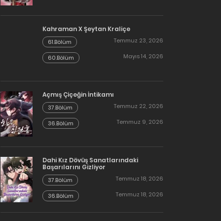
Kahraman X Şeytan Kraliçe
Temmuz 23, 2026
61.Bölüm
Mayıs 14, 2026
60.Bölüm
Açmış Çiçeğin İntikamı
Temmuz 22, 2026
37.Bölüm
Temmuz 9, 2026
36.Bölüm
Dahi Kız Dövüş Sanatlarındaki
Başarılarını Gizliyor
Temmuz 18, 2026
37.Bölüm
Temmuz 18, 2026
36.Bölüm