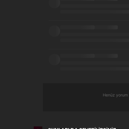
Şeytan Kraliçe ile A
Daha da şaşırtıcı olan ise Şeytan Kraliçe’nin te
yanlış duymadınız! Dünyayı yönetmeye alışmış 
kalıyor, hatta günlük işlere karışmaya başladı.
Bir yandan büyü dolu tehlikeli bir dünyada güçl
bir şeytan kraliçeyle yaşamaya alışmak zorunday
Gerçek Macera Yeni 
Bu, güç, dostluk ve absürt olaylarla dolu eğlencel
Henüz yorum y
dönüş yoktu. Çünkü benim için başka bir düny
İşte bu yüzden
Hero x Demon Queen oku
türü