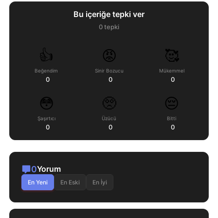
Bu içeriğe tepki ver
0
tepki
👍
😡
🥰
Beğendim
Sinir Bozucu
Mükemmel
0
0
0
😳
🥺
😔
Şaşırtıcı
Üzücü
Bitti
0
0
0
0
Yorum
En Yeni
En Eski
En İyi