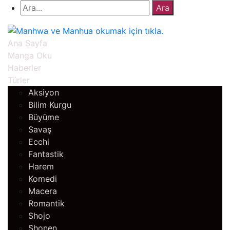
Ana Sayfa
Manga Oku
Haberler
Türler
Aksiyon
Bilim Kurgu
Büyüme
Savaş
Ecchi
Fantastik
Harem
Komedi
Macera
Romantik
Shojo
Shonen