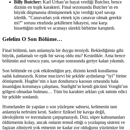
Billy Butcher:
Karl Urban’ın hayat verdiği Butcher, bence
dizinin en trajik karakteri. Final sezonunda Butcher’ın en
büyük düşmanına dönüşmemek için verdiği içsel savaşı
izledik. “Canavarları yok etmek için canavar olmak gerekir
mi?” sorusu etrafında şekillenen hikayesi, ona karşı
hissettiğim nefreti ve acımayı sürekli birbirine karıştırdı.
Gelelim O Son Bölüme…
Final bölümü, tam anlamıyla bir duygu treniydi. Beklediğimiz gibi
büyük, patlamalı ve epik bir savaş oldu mu? Kesinlikle. Ama bence
bölümün asıl vurucu yanı, savaşın sonrasında geriye kalan yıkımdı.
Son bölümde en çok etkilendiğim şey, dizinin kendi kurallarına
sadık kalmasıydı. Kimse mucizevi bir şekilde aydınlanıp “iyi” birine
dönüşmedi. Hughie’nin o kan dondurucu kaosun ortasında hala
insanlığını korumaya çalışması, Starlight’ın kendi gücünü Vought’un
gölgesi olmadan bulması… Tüm bu karakter arkları çok tatmin edici
bir şekilde sonlandı.
Homelander ile yapılan o son yüzleşme sahnesi, kelimenin tam
anlamıyla nefesimi kesti. Sadece fiziksel bir kavga değil,
ideolojilerin ve travmaların çarpışmasıydı. Dizi, süper kahramanları
öldürmenin kolay, ancak onların temsil ettiği o yozlaşmış sistemi ve
faşizan zihniyeti yok etmenin ne kadar zor olduğunu yüzümüze bir