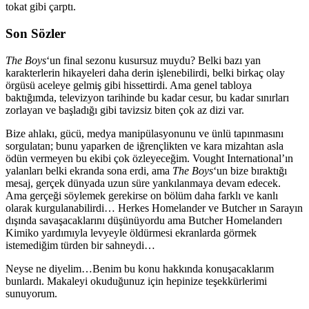
tokat gibi çarptı.
Son Sözler
The Boys
‘un final sezonu kusursuz muydu? Belki bazı yan
karakterlerin hikayeleri daha derin işlenebilirdi, belki birkaç olay
örgüsü aceleye gelmiş gibi hissettirdi. Ama genel tabloya
baktığımda, televizyon tarihinde bu kadar cesur, bu kadar sınırları
zorlayan ve başladığı gibi tavizsiz biten çok az dizi var.
Bize ahlakı, gücü, medya manipülasyonunu ve ünlü tapınmasını
sorgulatan; bunu yaparken de iğrençlikten ve kara mizahtan asla
ödün vermeyen bu ekibi çok özleyeceğim. Vought International’ın
yalanları belki ekranda sona erdi, ama
The Boys
‘un bize bıraktığı
mesaj, gerçek dünyada uzun süre yankılanmaya devam edecek.
Ama gerçeği söylemek gerekirse on bölüm daha farklı ve kanlı
olarak kurgulanabilirdi… Herkes Homelander ve Butcher ın Sarayın
dışında savaşacaklarını düşünüyordu ama Butcher Homelanderı
Kimiko yardımıyla levyeyle öldürmesi ekranlarda görmek
istemediğim türden bir sahneydi…
Neyse ne diyelim…Benim bu konu hakkında konuşacaklarım
bunlardı. Makaleyi okuduğunuz için hepinize teşekkürlerimi
sunuyorum.