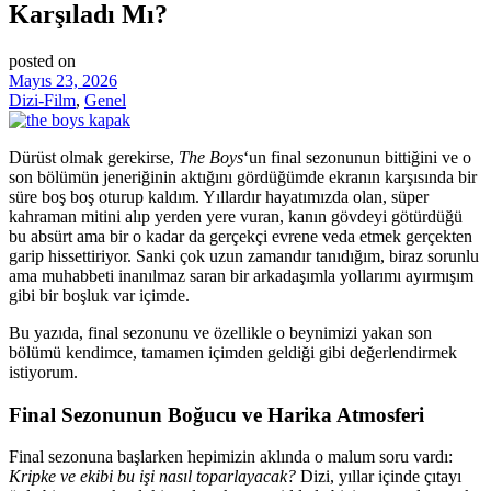
Karşıladı Mı?
posted on
Mayıs 23, 2026
Dizi-Film
,
Genel
Dürüst olmak gerekirse,
The Boys
‘un final sezonunun bittiğini ve o
son bölümün jeneriğinin aktığını gördüğümde ekranın karşısında bir
süre boş boş oturup kaldım. Yıllardır hayatımızda olan, süper
kahraman mitini alıp yerden yere vuran, kanın gövdeyi götürdüğü
bu absürt ama bir o kadar da gerçekçi evrene veda etmek gerçekten
garip hissettiriyor. Sanki çok uzun zamandır tanıdığım, biraz sorunlu
ama muhabbeti inanılmaz saran bir arkadaşımla yollarımı ayırmışım
gibi bir boşluk var içimde.
Bu yazıda, final sezonunu ve özellikle o beynimizi yakan son
bölümü kendimce, tamamen içimden geldiği gibi değerlendirmek
istiyorum.
Final Sezonunun Boğucu ve Harika Atmosferi
Final sezonuna başlarken hepimizin aklında o malum soru vardı:
Kripke ve ekibi bu işi nasıl toparlayacak?
Dizi, yıllar içinde çıtayı