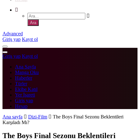
Advanced
Giriş yap
Kayıt ol
Giriş yap
Kayıt ol
Ana Sayfa
Manga Oku
Haberler
Türler
Ekibe Katıl
Yer İşareti
Giriş yap
Hesap
Ana sayfa
Dizi-Film
The Boys Final Sezonu Beklentileri
Karşıladı Mı?
The Boys Final Sezonu Beklentileri