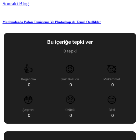
Sonraki Blog
Manhualarda Balon Temizleme Ve Photoshop da Temel Özellikler
Bu içeriğe tepki ver
0
tepki
👍
😡
🥰
Beğendim
Sinir Bozucu
Mükemmel
0
0
0
😳
🥺
😔
Şaşırtıcı
Üzücü
Bitti
0
0
0