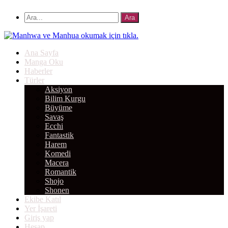
Ana Sayfa
Manga Oku
Haberler
Türler
Aksiyon
Bilim Kurgu
Büyüme
Savaş
Ecchi
Fantastik
Harem
Komedi
Macera
Romantik
Shojo
Shonen
Ekibe Katıl
Yer İşareti
Giriş yap
Hesap