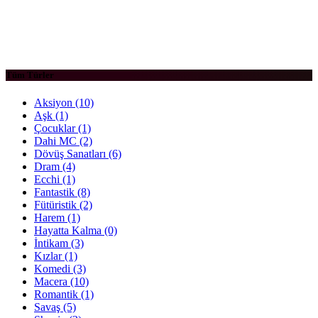
Tüm Türler
Aksiyon
(10)
Aşk
(1)
Çocuklar
(1)
Dahi MC
(2)
Dövüş Sanatları
(6)
Dram
(4)
Ecchi
(1)
Fantastik
(8)
Fütüristik
(2)
Harem
(1)
Hayatta Kalma
(0)
İntikam
(3)
Kızlar
(1)
Komedi
(3)
Macera
(10)
Romantik
(1)
Savaş
(5)