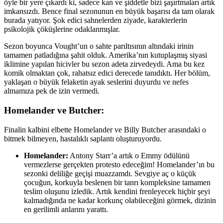
öyle bir yere çıkardı ki, sadece kan ve şiddetle bizi şaşırtmaları artık
imkansızdı. Bence final sezonunun en büyük başarısı da tam olarak
burada yatıyor. Şok edici sahnelerden ziyade, karakterlerin
psikolojik çöküşlerine odaklanmışlar.
Sezon boyunca Vought’un o sahte parıltısının altındaki irinin
tamamen patladığına şahit olduk. Amerika’nın kutuplaşmış siyasi
iklimine yapılan hicivler bu sezon adeta zirvedeydi. Ama bu kez
komik olmaktan çok, rahatsız edici derecede tanıdıktı. Her bölüm,
yaklaşan o büyük felaketin ayak seslerini duyurdu ve nefes
almamıza pek de izin vermedi.
Homelander ve Butcher:
Finalin kalbini elbette Homelander ve Billy Butcher arasındaki o
bitmek bilmeyen, hastalıklı saplantı oluşturuyordu.
Homelander:
Antony Starr’a artık o Emmy ödülünü
vermezlerse gerçekten protesto edeceğim! Homelander’ın bu
sezonki deliliğe geçişi muazzamdı. Sevgiye aç o küçük
çocuğun, korkuyla beslenen bir tanrı kompleksine tamamen
teslim oluşunu izledik. Artık kendini frenleyecek hiçbir şeyi
kalmadığında ne kadar korkunç olabileceğini görmek, dizinin
en gerilimli anlarını yarattı.