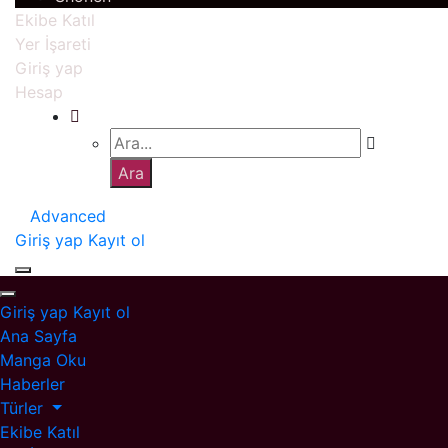
Ekibe Katıl
Yer İşareti
Giriş yap
Hesap
Advanced
Giriş yap
Kayıt ol
Giriş yap
Kayıt ol
Ana Sayfa
Manga Oku
Haberler
Türler
Ekibe Katıl