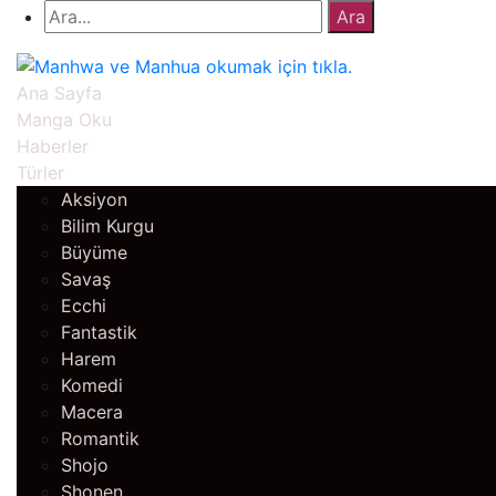
Ana Sayfa
Manga Oku
Haberler
Türler
Aksiyon
Bilim Kurgu
Büyüme
Savaş
Ecchi
Fantastik
Harem
Komedi
Macera
Romantik
Shojo
Shonen