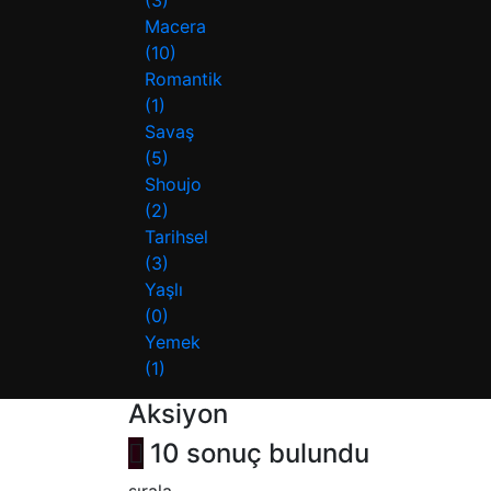
Macera
(10)
Romantik
(1)
Savaş
(5)
Shoujo
(2)
Tarihsel
(3)
Yaşlı
(0)
Yemek
(1)
Aksiyon
10 sonuç bulundu
sırala