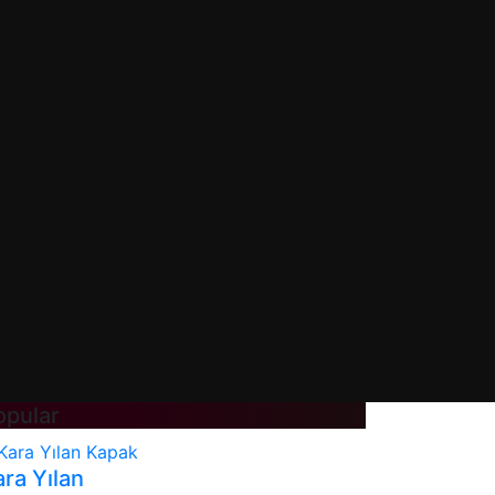
opular
ra Yılan