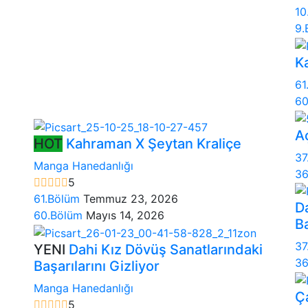
10
9.
K
61
60
A
HOT
Kahraman X Şeytan Kraliçe
37
Manga Hanedanlığı
36
5
61.Bölüm
Temmuz 23, 2026
D
60.Bölüm
Mayıs 14, 2026
Ba
37
YENI
Dahi Kız Dövüş Sanatlarındaki
36
Başarılarını Gizliyor
Manga Hanedanlığı
Ç
5