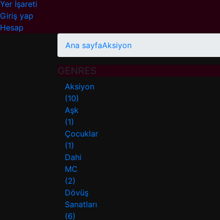
Yer İşareti
Giriş yap
Hesap
Ana sayfa
Aksiyon
GENRES
Aksiyon
(10)
Aşk
(1)
Çocuklar
(1)
Dahi
MC
(2)
Dövüş
Sanatları
(6)