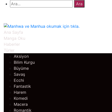
Ana Sayfa
Manga Oku
Haberler
Türler
Aksiyon
Bilim Kurgu
Büyüme
Savaş
Ecchi
Fantastik
Harem
Komedi
Macera
Romantik