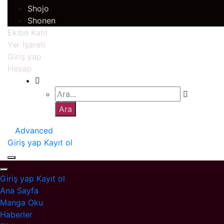
Shojo
Shonen
Ekibe Katıl
Yer İşareti
Giriş yap
Hesap
Advanced
Giriş yap
Kayıt ol
Giriş yap
Kayıt ol
Ana Sayfa
Manga Oku
Haberler