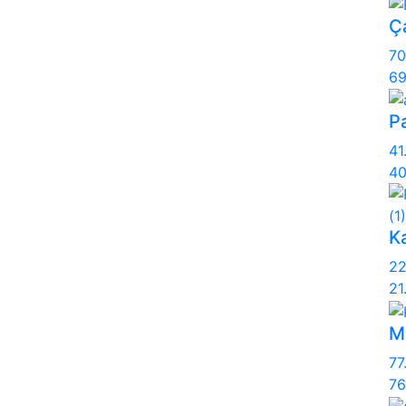
Ç
70
69
Pa
41
40
K
22
21
M
77
76