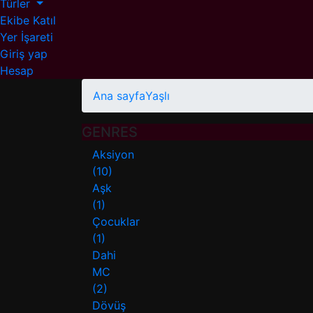
Türler
Ekibe Katıl
Yer İşareti
Giriş yap
Hesap
Ana sayfa
Yaşlı
GENRES
Aksiyon
(10)
Aşk
(1)
Çocuklar
(1)
Dahi
MC
(2)
Dövüş