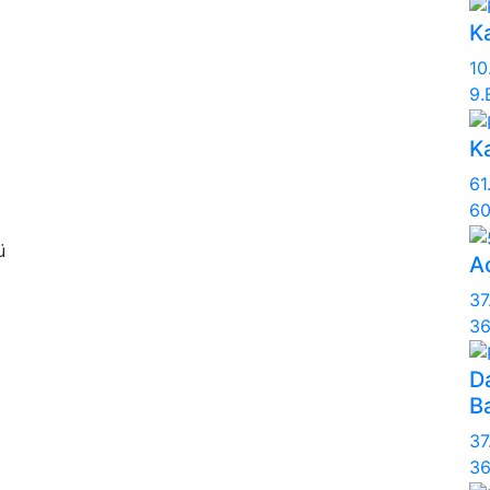
Ka
10
9.
K
61
60
ü
A
37
36
D
Ba
37
36