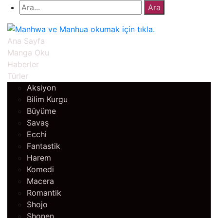
Ana Sayfa
Manga Oku
Haberler
Türler
Aksiyon
Bilim Kurgu
Büyüme
Savaş
Ecchi
Fantastik
Harem
Komedi
Macera
Romantik
Shojo
Shonen