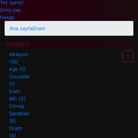
Yer İşareti
Giriş yap
Hesap
Ana sayfa
Dram
GENRES
Aksiyon
(10)
Aşk
(1)
Çocuklar
(1)
Dahi
MC
(2)
Dövüş
Sanatları
(6)
Dram
(4)