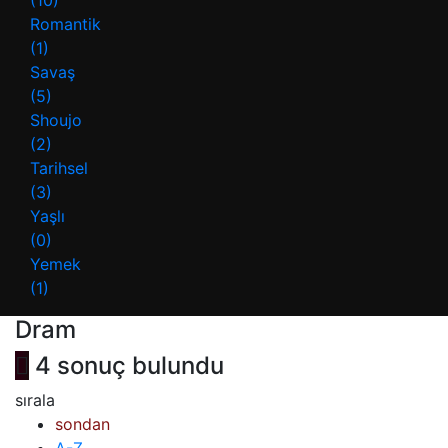
Romantik
(1)
Savaş
(5)
Shoujo
(2)
Tarihsel
(3)
Yaşlı
(0)
Yemek
(1)
Dram
4 sonuç bulundu
sırala
sondan
A-Z