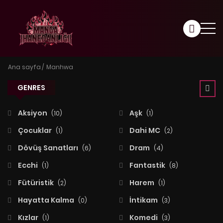
Ana sayfa
Manhwa
GENRES
Aksiyon
Aşk
(10)
(1)
Çocuklar
Dahi MC
(1)
(2)
Dövüş Sanatları
Dram
(6)
(4)
Ecchi
Fantastik
(1)
(8)
Fütüristik
Harem
(2)
(1)
Hayatta Kalma
İntikam
(0)
(3)
Kızlar
Komedi
(1)
(3)