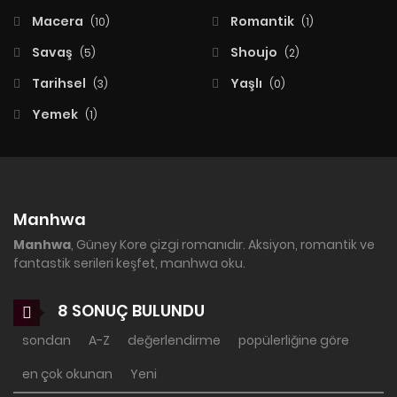
Macera
Romantik
(10)
(1)
Savaş
Shoujo
(5)
(2)
Tarihsel
Yaşlı
(3)
(0)
Yemek
(1)
Manhwa
Manhwa
, Güney Kore çizgi romanıdır. Aksiyon, romantik ve
fantastik serileri keşfet, manhwa oku.
8 SONUÇ BULUNDU
sondan
A-Z
değerlendirme
popülerliğine göre
en çok okunan
Yeni