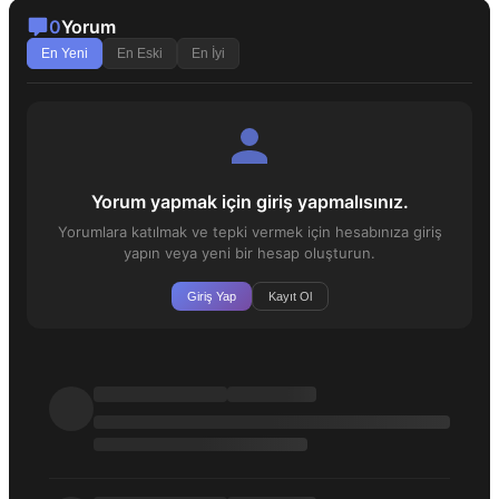
0
Yorum
En Yeni
En Eski
En İyi
Yorum yapmak için giriş yapmalısınız.
Yorumlara katılmak ve tepki vermek için hesabınıza giriş
yapın veya yeni bir hesap oluşturun.
Giriş Yap
Kayıt Ol