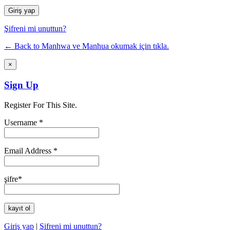
Şifreni mi unuttun?
← Back to Manhwa ve Manhua okumak için tıkla.
×
Sign Up
Register For This Site.
Username *
Email Address *
şifre*
Giriş yap
|
Şifreni mi unuttun?