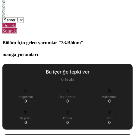
Önceki
Sonraki
Bölüm İçin gelen yorumlar "33.Bölüm"
manga yorumları
Bu içeriğe tepki ver
0
tepki
👍
😡
🥰
Beğendim
Sinir Bozucu
Mükemmel
0
0
0
😳
🥺
😔
Şaşırtıcı
Üzücü
Bitti
0
0
0