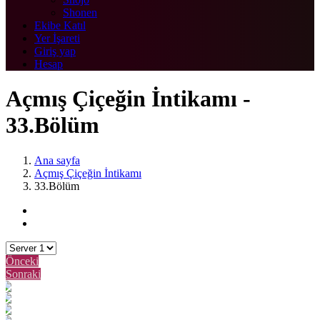
Shonen
Ekibe Katıl
Yer İşareti
Giriş yap
Hesap
Açmış Çiçeğin İntikamı -
33.Bölüm
Ana sayfa
Açmış Çiçeğin İntikamı
33.Bölüm
Önceki
Sonraki