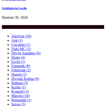
Goblinlerin Lordu
Haziran 30, 2026
Tüm Türler
Aksiyon
(10)
Aşk
(1)
Çocuklar
(1)
Dahi MC
(2)
Dövüş Sanatları
(6)
Dram
(4)
Ecchi
(1)
Fantastik
(8)
Fütüristik
(2)
Harem
(1)
Hayatta Kalma
(0)
İntikam
(3)
Kızlar
(1)
Komedi
(3)
Macera
(10)
Romantik
(1)
Savaş
(5)