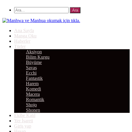
Ana Sayfa
Manga Oku
Haberler
Türler
Aksiyon
Bilim Kurgu
Büyüme
Savaş
Ecchi
Fantastik
Harem
Komedi
Macera
Romantik
Shojo
Shonen
Ekibe Katıl
Yer İşareti
Giriş yap
Hesap