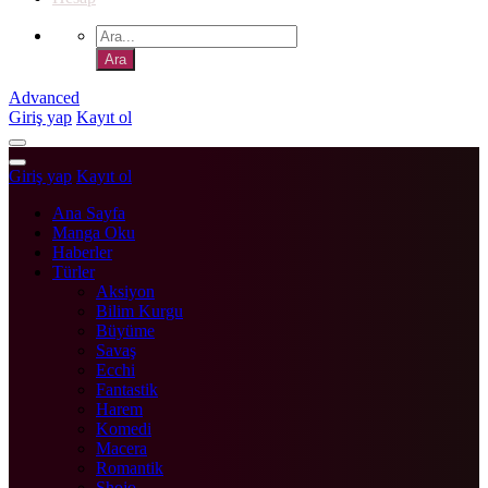
Advanced
Giriş yap
Kayıt ol
Giriş yap
Kayıt ol
Ana Sayfa
Manga Oku
Haberler
Türler
Aksiyon
Bilim Kurgu
Büyüme
Savaş
Ecchi
Fantastik
Harem
Komedi
Macera
Romantik
Shojo