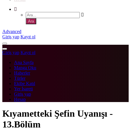
Advanced
Giriş yap
Kayıt ol
Giriş yap
Kayıt ol
Ana Sayfa
Manga Oku
Haberler
Türler
Ekibe Katıl
Yer İşareti
Giriş yap
Hesap
Kıyametteki Şefin Uyanışı -
13.Bölüm