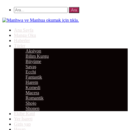
Ana Sayfa
Manga Oku
Haberler
Türler
Aksiyon
Bilim Kurgu
Büyüme
Savaş
Ecchi
Fantastik
Harem
Komedi
Macera
Romantik
Shojo
Shonen
Ekibe Katıl
Yer İşareti
Giriş yap
Hesap