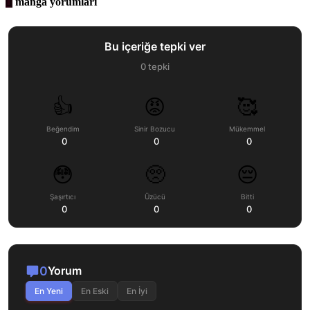
manga yorumları
Bu içeriğe tepki ver
0
tepki
👍
😡
🥰
Beğendim
Sinir Bozucu
Mükemmel
0
0
0
😳
🥺
😔
Şaşırtıcı
Üzücü
Bitti
0
0
0
0
Yorum
En Yeni
En Eski
En İyi