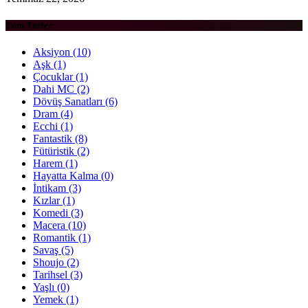
Tüm Türler
Aksiyon
(10)
Aşk
(1)
Çocuklar
(1)
Dahi MC
(2)
Dövüş Sanatları
(6)
Dram
(4)
Ecchi
(1)
Fantastik
(8)
Fütüristik
(2)
Harem
(1)
Hayatta Kalma
(0)
İntikam
(3)
Kızlar
(1)
Komedi
(3)
Macera
(10)
Romantik
(1)
Savaş
(5)
Shoujo
(2)
Tarihsel
(3)
Yaşlı
(0)
Yemek
(1)