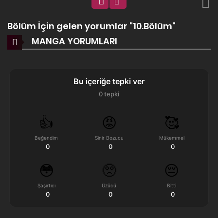
Bölüm İçin gelen yorumlar "10.Bölüm"
MANGA YORUMLARI
Bu içeriğe tepki ver
0
tepki
👍
😡
🥰
Beğendim
Sinir Bozucu
Mükemmel
0
0
0
😳
🥺
😔
Şaşırtıcı
Üzücü
Bitti
0
0
0