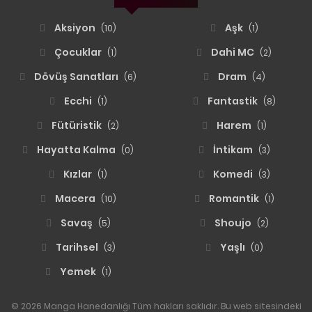
Aksiyon
Aşk
(10)
(1)
Çocuklar
Dahi MC
(1)
(2)
Dövüş Sanatları
Dram
(6)
(4)
Ecchi
Fantastik
(1)
(8)
Fütüristik
Harem
(2)
(1)
Hayatta Kalma
İntikam
(0)
(3)
Kızlar
Komedi
(1)
(3)
Macera
Romantik
(10)
(1)
Savaş
Shoujo
(5)
(2)
Tarihsel
Yaşlı
(3)
(0)
Yemek
(1)
© 2026 Manga Hanedanlığı Tüm hakları saklıdır. Bu web sitesindeki