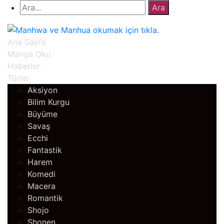
Ana Sayfa
Manga Oku
Haberler
Türler
Aksiyon
Bilim Kurgu
Büyüme
Savaş
Ecchi
Fantastik
Harem
Komedi
Macera
Romantik
Shojo
Shonen