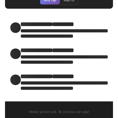
Giriş Yap
Kayıt Ol
Henüz yorum yok. İlk yorumu sen yap!