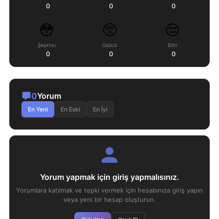
0
0
0
😳
🥺
😔
Şaşırtıcı
Üzücü
Bitti
0
0
0
0
Yorum
En Yeni
En Eski
En İyi
Yorum yapmak için giriş yapmalısınız.
Yorumlara katılmak ve tepki vermek için hesabınıza giriş yapın
veya yeni bir hesap oluşturun.