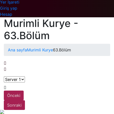
Yer İşareti
Giriş yap
Hesap
Murimli Kurye -
63.Bölüm
Ana sayfa
Murimli Kurye
63.Bölüm
Önceki
Sonraki