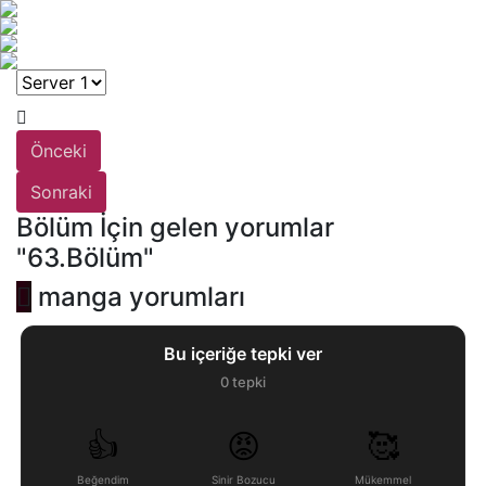
Önceki
Sonraki
Bölüm İçin gelen yorumlar
"63.Bölüm"
manga yorumları
Bu içeriğe tepki ver
0
tepki
👍
😡
🥰
Beğendim
Sinir Bozucu
Mükemmel