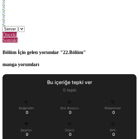
Önceki
Sonraki
Bölüm İçin gelen yorumlar "22.Bölüm"
manga yorumları
Bu içeriğe tepki ver
0
tepki
👍
😡
🥰
Beğendim
Sinir Bozucu
Mükemmel
0
0
0
😳
🥺
😔
Şaşırtıcı
Üzücü
Bitti
0
0
0