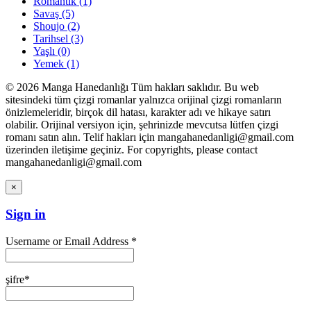
Romantik
(1)
Savaş
(5)
Shoujo
(2)
Tarihsel
(3)
Yaşlı
(0)
Yemek
(1)
© 2026 Manga Hanedanlığı Tüm hakları saklıdır. Bu web
sitesindeki tüm çizgi romanlar yalnızca orijinal çizgi romanların
önizlemeleridir, birçok dil hatası, karakter adı ve hikaye satırı
olabilir. Orijinal versiyon için, şehrinizde mevcutsa lütfen çizgi
romanı satın alın. Telif hakları için mangahanedanligi@gmail.com
üzerinden iletişime geçiniz. For copyrights, please contact
mangahanedanligi@gmail.com
×
Sign in
Username or Email Address *
şifre*