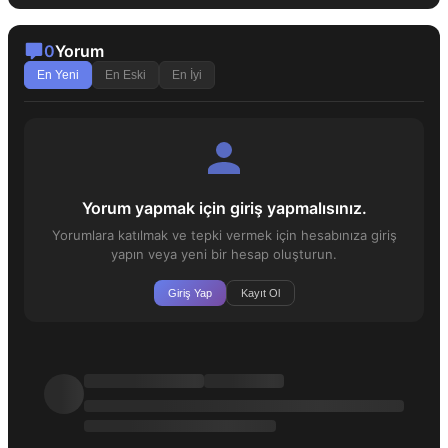
0
Yorum
En Yeni
En Eski
En İyi
Yorum yapmak için giriş yapmalısınız.
Yorumlara katılmak ve tepki vermek için hesabınıza giriş
yapın veya yeni bir hesap oluşturun.
Giriş Yap
Kayıt Ol