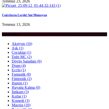
Temmuz 23, 2026
Çağrıların Lordu! Ani Mutasyon
Temmuz 13, 2026
Tüm Türler
Aksiyon
(10)
Aşk
(1)
Çocuklar
(1)
Dahi MC
(2)
Dövüş Sanatları
(6)
Dram
(4)
Ecchi
(1)
Fantastik
(8)
Fütüristik
(2)
Harem
(1)
Hayatta Kalma
(0)
İntikam
(3)
Kızlar
(1)
Komedi
(3)
Macera
(10)