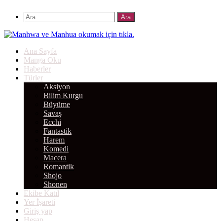
Ana Sayfa
Manga Oku
Haberler
Türler
Aksiyon
Bilim Kurgu
Büyüme
Savaş
Ecchi
Fantastik
Harem
Komedi
Macera
Romantik
Shojo
Shonen
Ekibe Katıl
Yer İşareti
Giriş yap
Hesap