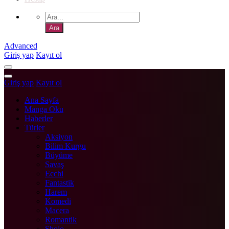
Advanced
Giriş yap
Kayıt ol
Giriş yap
Kayıt ol
Ana Sayfa
Manga Oku
Haberler
Türler
Aksiyon
Bilim Kurgu
Büyüme
Savaş
Ecchi
Fantastik
Harem
Komedi
Macera
Romantik
Shojo