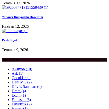
Temmuz 13, 2026
Yabancı Dünyadaki Haremim
Haziran 12, 2026
Paslı Bıçak
Temmuz 9, 2026
Tüm Türler
Aksiyon
(10)
Aşk
(1)
Çocuklar
(1)
Dahi MC
(2)
Dövüş Sanatları
(6)
Dram
(4)
Ecchi
(1)
Fantastik
(8)
Fütüristik
(2)
Harem
(1)