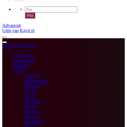
Advanced
Giriş yap
Kayıt ol
Giriş yap
Kayıt ol
Ana Sayfa
Manga Oku
Haberler
Türler
Aksiyon
Bilim Kurgu
Büyüme
Savaş
Ecchi
Fantastik
Harem
Komedi
Macera
Romantik
Shojo