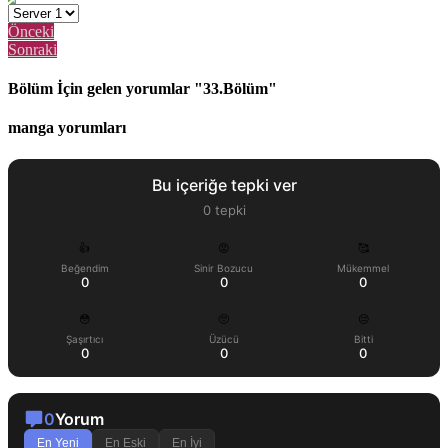
Önceki
Sonraki
Bölüm İçin gelen yorumlar "33.Bölüm"
manga yorumları
Bu içeriğe tepki ver
0
tepki
👍
😡
🥰
Beğendim
Sinir Bozucu
Mükemmel
0
0
0
😳
🥺
😔
Şaşırtıcı
Üzücü
Bitti
0
0
0
0
Yorum
En Yeni
En Eski
En İyi