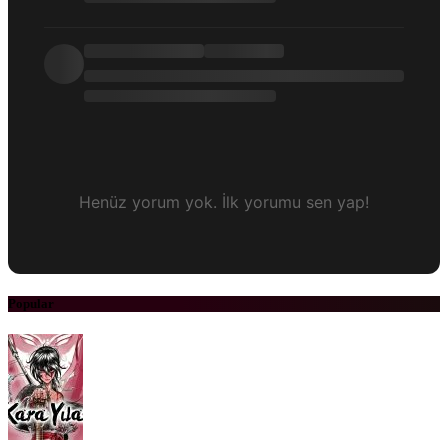
Henüz yorum yok. İlk yorumu sen yap!
Popular