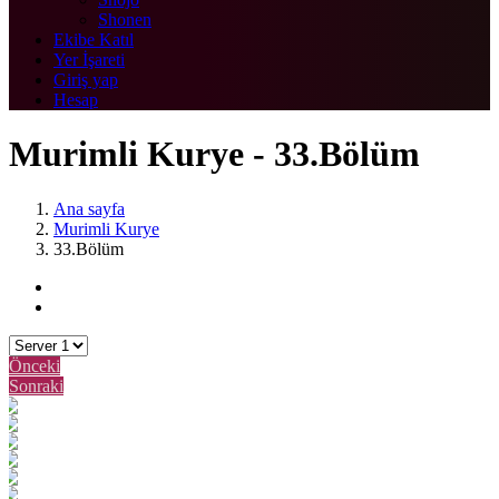
Shonen
Ekibe Katıl
Yer İşareti
Giriş yap
Hesap
Murimli Kurye - 33.Bölüm
Ana sayfa
Murimli Kurye
33.Bölüm
Önceki
Sonraki