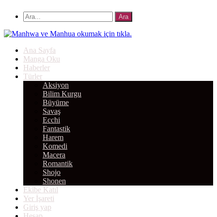
Ana Sayfa
Manga Oku
Haberler
Türler
Aksiyon
Bilim Kurgu
Büyüme
Savaş
Ecchi
Fantastik
Harem
Komedi
Macera
Romantik
Shojo
Shonen
Ekibe Katıl
Yer İşareti
Giriş yap
Hesap