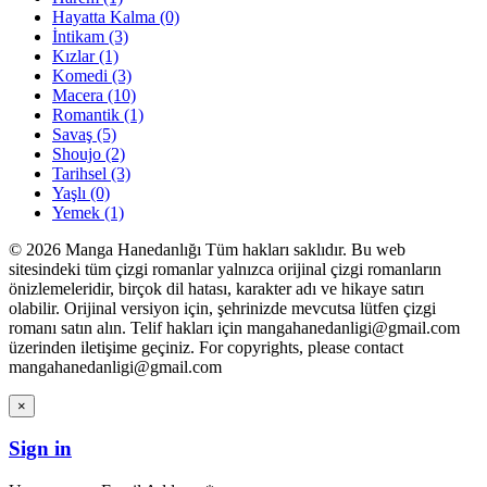
Hayatta Kalma
(0)
İntikam
(3)
Kızlar
(1)
Komedi
(3)
Macera
(10)
Romantik
(1)
Savaş
(5)
Shoujo
(2)
Tarihsel
(3)
Yaşlı
(0)
Yemek
(1)
© 2026 Manga Hanedanlığı Tüm hakları saklıdır. Bu web
sitesindeki tüm çizgi romanlar yalnızca orijinal çizgi romanların
önizlemeleridir, birçok dil hatası, karakter adı ve hikaye satırı
olabilir. Orijinal versiyon için, şehrinizde mevcutsa lütfen çizgi
romanı satın alın. Telif hakları için mangahanedanligi@gmail.com
üzerinden iletişime geçiniz. For copyrights, please contact
mangahanedanligi@gmail.com
×
Sign in