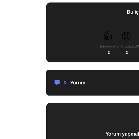
Bu iç
👍
😡
Beğendim
Sinir Bozucu
M
0
0
Yorum
0
Yorum yapmak i