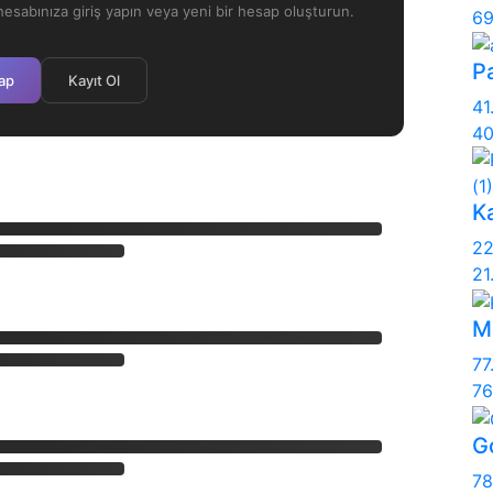
esabınıza giriş yapın veya yeni bir hesap oluşturun.
69
Pa
Yap
Kayıt Ol
41
40
K
22
21
M
77
76
G
78