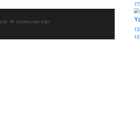
77
Y
ok. İlk yorumu sen yap!
13
13