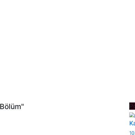
.Bölüm"
P
Ka
10