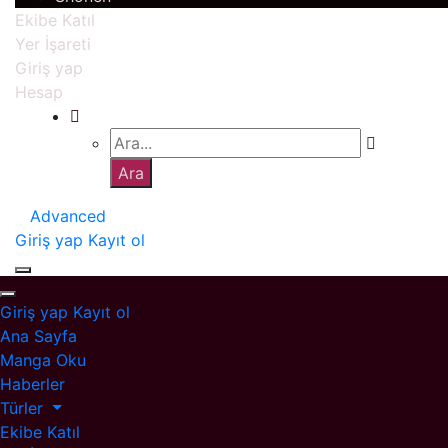
Ekibe Katıl
Yer İşareti
Giriş yap
Hesap
Advanced
Giriş yap
Kayıt ol
Giriş yap
Kayıt ol
Ana Sayfa
Manga Oku
Haberler
Türler
Ekibe Katıl