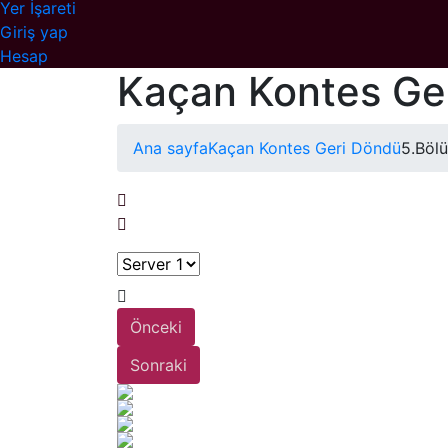
Yer İşareti
Giriş yap
Hesap
Kaçan Kontes Ge
Ana sayfa
Kaçan Kontes Geri Döndü
5.Böl
Önceki
Sonraki