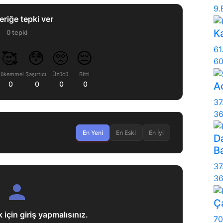
9.
eriğe tepki ver
K
0
tepki
61
🥰
😳
🥺
😔
60
ükemmel
Şaşırtıcı
Üzücü
Bitti
0
0
0
0
A
37
36
En Yeni
En Eski
En İyi
D
Ba
37
36
Ç
çin giriş yapmalısınız.
70