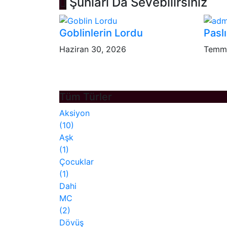
Şunları Da Sevebilirsiniz
Goblinlerin Lordu
Paslı
Haziran 30, 2026
Temmu
Tüm Türler
Aksiyon
(10)
Aşk
(1)
Çocuklar
(1)
Dahi
MC
(2)
Dövüş