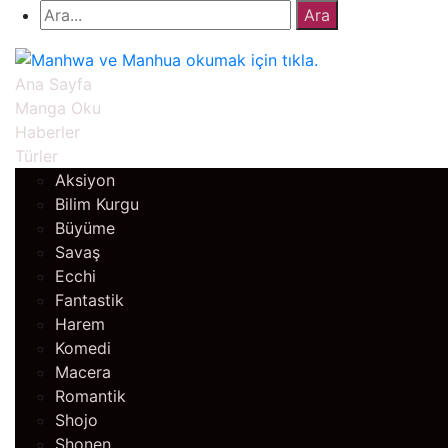
Ana Sayfa
Manga Oku
Haberler
Türler
Aksiyon
Bilim Kurgu
Büyüme
Savaş
Ecchi
Fantastik
Harem
Komedi
Macera
Romantik
Shojo
Shonen