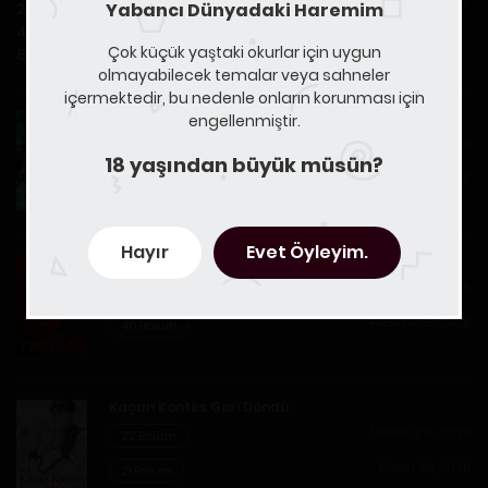
Temmuz 18, 2026
36.Bölüm
Yabancı Dünyadaki Haremim
Çok küçük yaştaki okurlar için uygun
olmayabilecek temalar veya sahneler
içermektedir, bu nedenle onların korunması için
Çağrıların Lordu! Ani Mutasyon
engellenmiştir.
Temmuz 13, 2026
70.Bölüm
18 yaşından büyük müsün?
Haziran 29, 2026
69.Bölüm
Hayır
Evet Öyleyim.
Paslı Bıçak
Temmuz 9, 2026
41.Bölüm
Haziran 18, 2026
40.Bölüm
Kaçan Kontes Geri Döndü
Temmuz 6, 2026
22.Bölüm
Nisan 28, 2026
21.Bölüm