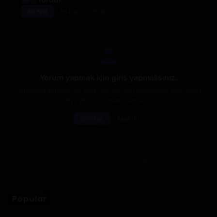
En Yeni
En Eski
En İyi
Yorum yapmak için giriş yapmalısınız.
Yorumlara katılmak ve tepki vermek için hesabınıza giriş yapın
veya yeni bir hesap oluşturun.
Giriş Yap
Kayıt Ol
Henüz yorum yok. İlk yorumu sen yap!
Popular