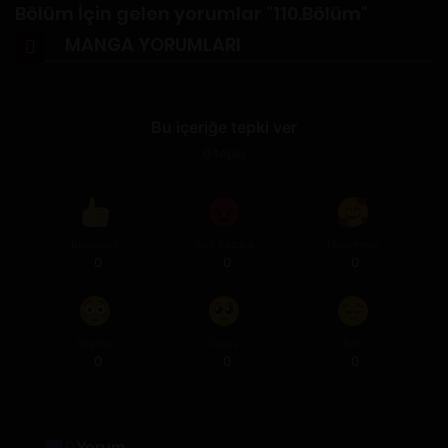
Bölüm İçin gelen yorumlar "110.Bölüm"
MANGA YORUMLARI
Bu içeriğe tepki ver
0
tepki
Beğendim
Sinir Bozucu
Mükemmel
0
0
0
Şaşırtıcı
Üzücü
Bitti
0
0
0
0
Yorum