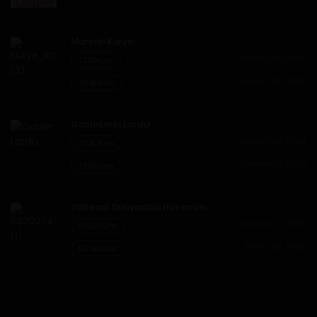
Murimli Kurye
Temmuz 6, 2026
77.Bölüm
Haziran 26, 2026
76.Bölüm
Goblinlerin Lordu
Haziran 30, 2026
78.Bölüm
Haziran 9, 2026
77.Bölüm
Yabancı Dünyadaki Haremim
Haziran 12, 2026
138.Bölüm
Mayıs 30, 2026
137.Bölüm