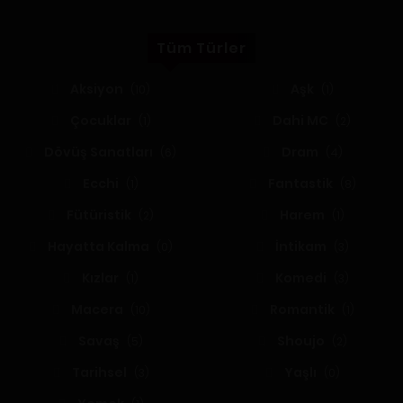
Tüm Türler
Aksiyon
Aşk
(10)
(1)
Çocuklar
Dahi MC
(1)
(2)
Dövüş Sanatları
Dram
(6)
(4)
Ecchi
Fantastik
(1)
(8)
Fütüristik
Harem
(2)
(1)
Hayatta Kalma
İntikam
(0)
(3)
Kızlar
Komedi
(1)
(3)
Macera
Romantik
(10)
(1)
Savaş
Shoujo
(5)
(2)
Tarihsel
Yaşlı
(3)
(0)