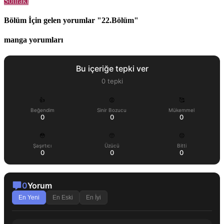
Sonraki
Bölüm İçin gelen yorumlar "22.Bölüm"
manga yorumları
Bu içeriğe tepki ver
0
tepki
👍
😡
🥰
Beğendim
Sinir Bozucu
Mükemmel
0
0
0
😳
🥺
😔
Şaşırtıcı
Üzücü
Bitti
0
0
0
0
Yorum
En Yeni
En Eski
En İyi