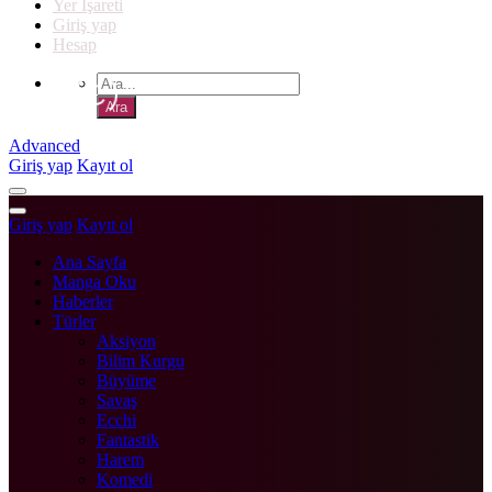
Yer İşareti
Giriş yap
Hesap
Advanced
Giriş yap
Kayıt ol
Giriş yap
Kayıt ol
Ana Sayfa
Manga Oku
Haberler
Türler
Aksiyon
Bilim Kurgu
Büyüme
Savaş
Ecchi
Fantastik
Harem
Komedi