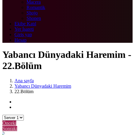
Macera
Romantik
Shojo
Shonen
Ekibe Katıl
Yer İşareti
Giriş yap
Hesap
Yabancı Dünyadaki Haremim -
22.Bölüm
Ana sayfa
Yabancı Dünyadaki Haremim
22.Bölüm
Önceki
Sonraki