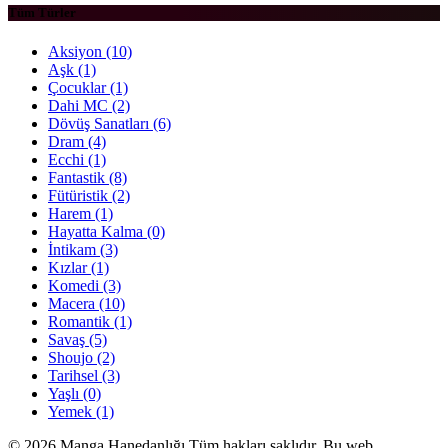
Tüm Türler
Aksiyon
(10)
Aşk
(1)
Çocuklar
(1)
Dahi MC
(2)
Dövüş Sanatları
(6)
Dram
(4)
Ecchi
(1)
Fantastik
(8)
Fütüristik
(2)
Harem
(1)
Hayatta Kalma
(0)
İntikam
(3)
Kızlar
(1)
Komedi
(3)
Macera
(10)
Romantik
(1)
Savaş
(5)
Shoujo
(2)
Tarihsel
(3)
Yaşlı
(0)
Yemek
(1)
© 2026 Manga Hanedanlığı Tüm hakları saklıdır. Bu web