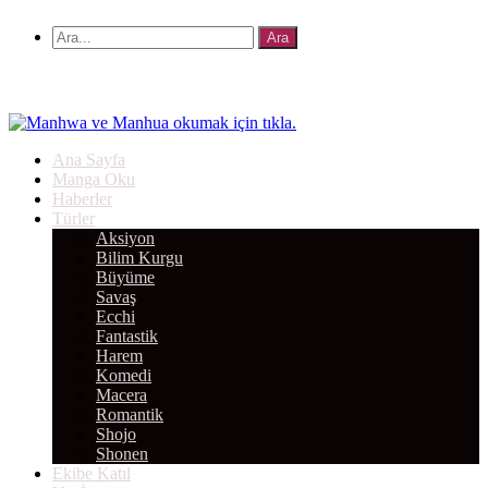
Ana Sayfa
Manga Oku
Haberler
Türler
Aksiyon
Bilim Kurgu
Büyüme
Savaş
Ecchi
Fantastik
Harem
Komedi
Macera
Romantik
Shojo
Shonen
Ekibe Katıl